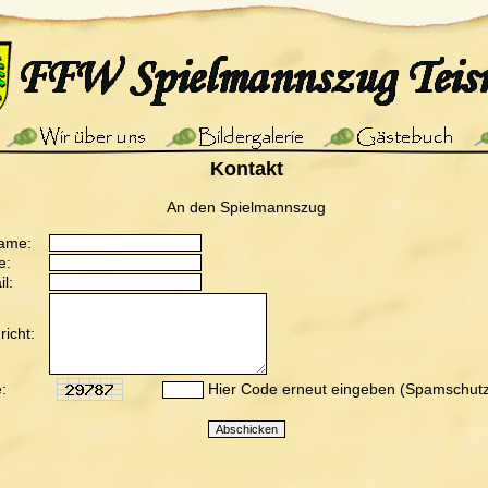
Kontakt
An den Spielmannszug
ame:
e:
l:
icht:
:
Hier Code erneut eingeben (Spamschutz