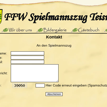
Kontakt
An den Spielmannszug
ame:
e:
l:
icht:
:
Hier Code erneut eingeben (Spamschutz