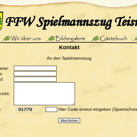
Kontakt
An den Spielmannszug
ame:
e:
l:
icht:
:
Hier Code erneut eingeben (Spamschutz