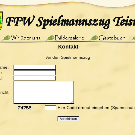
Kontakt
An den Spielmannszug
ame:
e:
l:
icht:
:
Hier Code erneut eingeben (Spamschutz