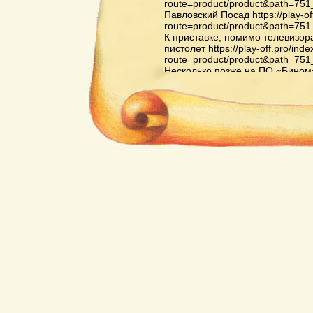
route=product/product&path=75
Павловский Посад https://play-of
route=product/product&path=75
К приставке, помимо телевизор
пистолет https://play-off.pro/ind
route=product/product&path=75
Несколько позже на ПО «Бином» в 
route=product/product&path=81
Орджоникидзе началось произв
Видеоспорт»: «Видеоспорт», «В
«Видеоспорт-3», также на основ
off.pro/index.php?route=produc
Последняя из них оснащена до
испытательных телевизионных 
второго игрока, а также схемо
элементов не только белого, но
же ИМС выводят только белые 
игр в приставке на основе ИМС 
тренировка, хоккей с гандикапом,
off.pro/index.php?
route=product/product&path=65
Кризис индустрии компьютерных
перенасыщением рынка пристав
конкуренцией со стороны персо
поколений https://play-off.pro/in
route=product/product&path=72
Важнейшей приставкой третьего