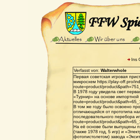
Ins 
Verfasst von:
Walterwhole
Первая советская игровая прис
микросхем https://play-off.pro/i
route=product/product&path=75
В 1978 году увидела свет перв
«Турнир» на основе импортной ИМ
route=product/product&path=65
В том же году было освоено пр
отличающейся от прототипа нал
последовательного перебора игр 
route=product/product&path=65
На её основе были выпущены п
(также 1978 год, 5 игр) и «Элек
фотопистолетом) завода «Экситон»