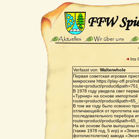
Ins 
Verfasst von:
Walterwhole
Первая советская игровая прис
микросхем https://play-off.pro/i
route=product/product&path=75
В 1978 году увидела свет перв
«Турнир» на основе импортной ИМ
route=product/product&path=65
В том же году было освоено пр
отличающейся от прототипа нал
последовательного перебора игр 
route=product/product&path=65
На её основе были выпущены п
(также 1978 год, 5 игр) и «Элек
фотопистолетом) завода «Экситон»