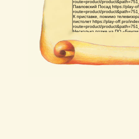
route=product/product&path=75
Павловский Посад https://play-of
route=product/product&path=75
К приставке, помимо телевизор
пистолет https://play-off.pro/ind
route=product/product&path=75
Несколько позже на ПО «Бином» в 
route=product/product&path=81
Орджоникидзе началось произв
Видеоспорт»: «Видеоспорт», «В
«Видеоспорт-3», также на основ
off.pro/index.php?route=produc
Последняя из них оснащена до
испытательных телевизионных 
второго игрока, а также схемо
элементов не только белого, но
же ИМС выводят только белые 
игр в приставке на основе ИМС 
тренировка, хоккей с гандикапом,
off.pro/index.php?
route=product/product&path=65
Кризис индустрии компьютерных
перенасыщением рынка пристав
конкуренцией со стороны персо
поколений https://play-off.pro/in
route=product/product&path=72
Важнейшей приставкой третьего