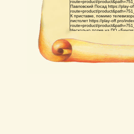
route=product/product&path=75
Павловский Посад https://play-of
route=product/product&path=75
К приставке, помимо телевизор
пистолет https://play-off.pro/ind
route=product/product&path=75
Несколько позже на ПО «Бином» в 
route=product/product&path=81
Орджоникидзе началось произв
Видеоспорт»: «Видеоспорт», «В
«Видеоспорт-3», также на основ
off.pro/index.php?route=produc
Последняя из них оснащена до
испытательных телевизионных 
второго игрока, а также схемо
элементов не только белого, но
же ИМС выводят только белые 
игр в приставке на основе ИМС 
тренировка, хоккей с гандикапом,
off.pro/index.php?
route=product/product&path=65
Кризис индустрии компьютерных
перенасыщением рынка пристав
конкуренцией со стороны персо
поколений https://play-off.pro/in
route=product/product&path=72
Важнейшей приставкой третьего