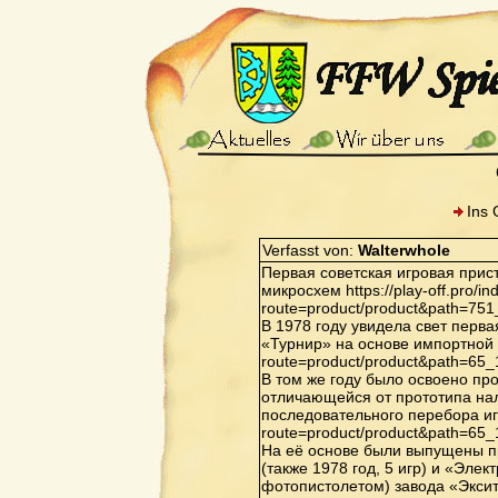
Ins 
Verfasst von:
Walterwhole
Первая советская игровая прис
микросхем https://play-off.pro/i
route=product/product&path=75
В 1978 году увидела свет перв
«Турнир» на основе импортной ИМ
route=product/product&path=65
В том же году было освоено пр
отличающейся от прототипа нал
последовательного перебора игр 
route=product/product&path=65
На её основе были выпущены п
(также 1978 год, 5 игр) и «Элек
фотопистолетом) завода «Экситон»