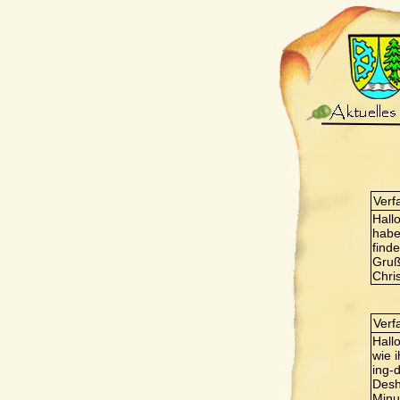
Verf
Hall
habe
find
Gru
Chri
Verf
Hall
wie 
ing-
Desh
Minu