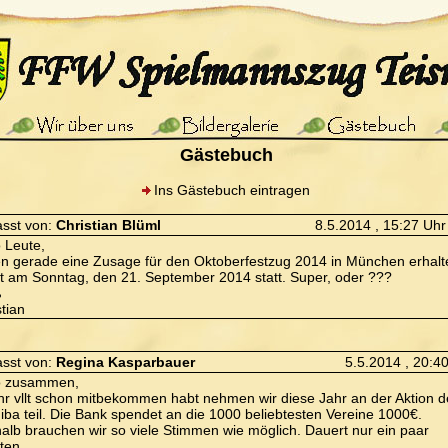
Gästebuch
Ins Gästebuch eintragen
asst von:
Christian Blüml
8.5.2014 , 15:27 Uhr
o Leute,
n gerade eine Zusage für den Oktoberfestzug 2014 in München erhalt
et am Sonntag, den 21. September 2014 statt. Super, oder ???
ß
stian
asst von:
Regina Kasparbauer
5.5.2014 , 20:4
o zusammen,
ihr vllt schon mitbekommen habt nehmen wir diese Jahr an der Aktion d
diba teil. Die Bank spendet an die 1000 beliebtesten Vereine 1000€.
alb brauchen wir so viele Stimmen wie möglich. Dauert nur ein paar
ten