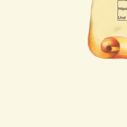
http
Und 
Verf
Sehr
Jetzt
Ich 
Lieb
Verf
Hallo
Frei
Freu
Wir 
Ich 
Schö
Verf
Hall
eine
Rege