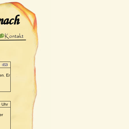
en. Er
0 Uhr
er