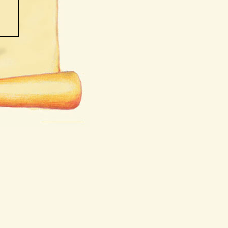
3 Uhr
 Uhr
h!
ring