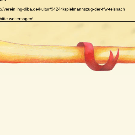
s://verein.ing-diba.de/kultur/94244/spielmannszug-der-ffw-teisnach
bitte weitersagen!
asst von:
MuLei
9.4.2014 , 7:1
 gut und sehr schön wars in Haunersdorf!
 gilt es, das Erreichte zu "konservieren"!
lade Euch herzlich zu den letzten Proben vor der Meisterschaft ein!
e Grüße, Euer MuLei!
asst von:
MuLei
31.3.2014 , 11:1
 Ihr Lieben!
tag geht's ins Trainingslager nach Haunersdorf!
e mich schon drauf und hoffe, dass es Euch auch so geht!
werden wieder gut arbeiten und es uns aber auch gut gehen lassen!
hoffe auf eine möglichst große Beteiligung und freu mich schon auf Euc
ne Grüße, Euer MuLei!!
asst von:
Christian Blüml
27.3.2014 , 16:14 Uhr
o Leute,
 tolle Leistung unserer Jugendgruppe beim Jahresquiz des Kreisjugend
n. Herzlichen Glückwunsch zum Sieg unserer U18 - Gruppe.