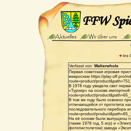
Ins 
Verfasst von:
Walterwhole
Первая советская игровая прис
микросхем https://play-off.pro/i
route=product/product&path=75
В 1978 году увидела свет перв
«Турнир» на основе импортной ИМ
route=product/product&path=65
В том же году было освоено пр
отличающейся от прототипа нал
последовательного перебора игр 
route=product/product&path=65
На её основе были выпущены п
(также 1978 год, 5 игр) и «Элек
фотопистолетом) завода «Экситон»