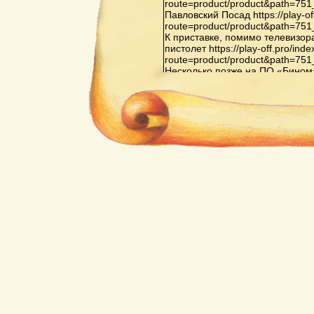
route=product/product&path=75
Павловский Посад https://play-of
route=product/product&path=75
К приставке, помимо телевизор
пистолет https://play-off.pro/ind
route=product/product&path=75
Несколько позже на ПО «Бином» в 
route=product/product&path=81
Орджоникидзе началось произв
Видеоспорт»: «Видеоспорт», «В
«Видеоспорт-3», также на основ
off.pro/index.php?route=produc
Последняя из них оснащена до
испытательных телевизионных 
второго игрока, а также схемо
элементов не только белого, но
же ИМС выводят только белые 
игр в приставке на основе ИМС 
тренировка, хоккей с гандикапом,
off.pro/index.php?
route=product/product&path=65
Кризис индустрии компьютерных
перенасыщением рынка пристав
конкуренцией со стороны персо
поколений https://play-off.pro/in
route=product/product&path=72
Важнейшей приставкой третьего