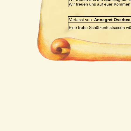
Wir freuen uns auf euer Kommen 
Verfasst von:
Annegret Overbec
Eine frohe Schützenfestsaison w
großem Schnapsdurst meldet Euc
Verfasst von:
Christian Blüml
Hallo Leute,
war doch eine tolle Meisterschaf
unseren musikalischen Leiter und 
auch unsere Fan`s gemeint. Jetzt
Bitte alle kommen. Die Vorbereitun
Oktoberfest und unseren Jubiläu
wir einen Tageseinsatz mit Kirch
Landshut. Dazu treffen wir uns u
kommen, denn hier sollten wir un
Meisterschaft. Also bis Freitag in
Gruß
Christian
Verfasst von:
Regina Kasparbau
Hallo zusammen,