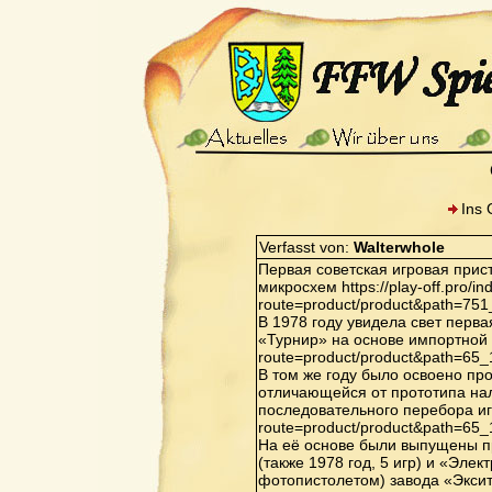
Ins 
Verfasst von:
Walterwhole
Первая советская игровая прис
микросхем https://play-off.pro/i
route=product/product&path=75
В 1978 году увидела свет перв
«Турнир» на основе импортной ИМ
route=product/product&path=65
В том же году было освоено пр
отличающейся от прототипа нал
последовательного перебора игр 
route=product/product&path=65
На её основе были выпущены п
(также 1978 год, 5 игр) и «Элек
фотопистолетом) завода «Экситон»