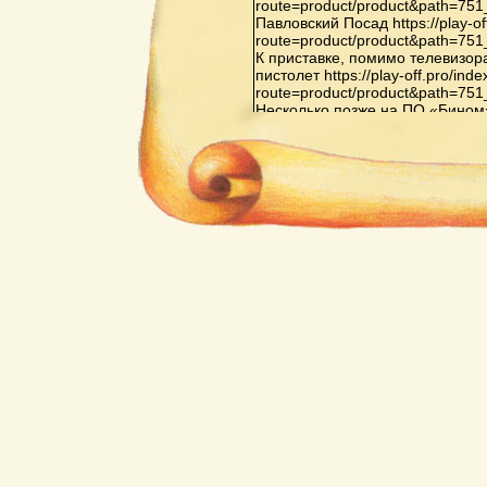
route=product/product&path=75
Павловский Посад https://play-of
route=product/product&path=75
К приставке, помимо телевизор
пистолет https://play-off.pro/ind
route=product/product&path=75
Несколько позже на ПО «Бином» в 
route=product/product&path=81
Орджоникидзе началось произв
Видеоспорт»: «Видеоспорт», «В
«Видеоспорт-3», также на основ
off.pro/index.php?route=produc
Последняя из них оснащена до
испытательных телевизионных 
второго игрока, а также схемо
элементов не только белого, но
же ИМС выводят только белые 
игр в приставке на основе ИМС 
тренировка, хоккей с гандикапом,
off.pro/index.php?
route=product/product&path=65
Кризис индустрии компьютерных
перенасыщением рынка пристав
конкуренцией со стороны персо
поколений https://play-off.pro/in
route=product/product&path=72
Важнейшей приставкой третьего