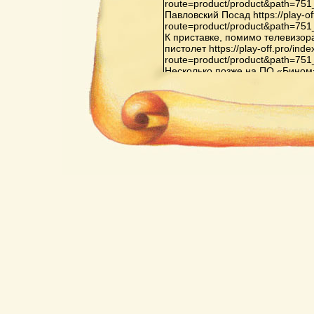
route=product/product&path=75
Павловский Посад https://play-of
route=product/product&path=75
К приставке, помимо телевизор
пистолет https://play-off.pro/ind
route=product/product&path=75
Несколько позже на ПО «Бином» в 
route=product/product&path=81
Орджоникидзе началось произв
Видеоспорт»: «Видеоспорт», «В
«Видеоспорт-3», также на основ
off.pro/index.php?route=produc
Последняя из них оснащена до
испытательных телевизионных 
второго игрока, а также схемо
элементов не только белого, но
же ИМС выводят только белые 
игр в приставке на основе ИМС 
тренировка, хоккей с гандикапом,
off.pro/index.php?
route=product/product&path=65
Кризис индустрии компьютерных
перенасыщением рынка пристав
конкуренцией со стороны персо
поколений https://play-off.pro/in
route=product/product&path=72
Важнейшей приставкой третьего