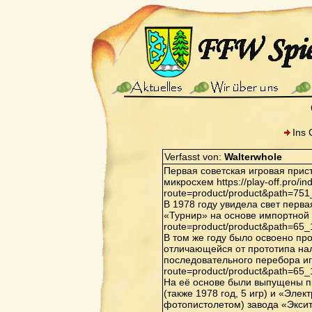
Ins 
Verfasst von:
Walterwhole
Первая советская игровая прис
микросхем https://play-off.pro/i
route=product/product&path=75
В 1978 году увидела свет перв
«Турнир» на основе импортной ИМ
route=product/product&path=65
В том же году было освоено пр
отличающейся от прототипа нал
последовательного перебора игр 
route=product/product&path=65
На её основе были выпущены п
(также 1978 год, 5 игр) и «Элек
фотопистолетом) завода «Экситон»