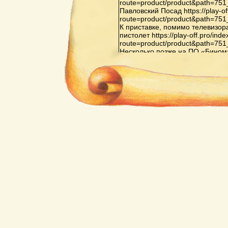
route=product/product&path=75
Павловский Посад https://play-of
route=product/product&path=75
К приставке, помимо телевизор
пистолет https://play-off.pro/ind
route=product/product&path=75
Несколько позже на ПО «Бином» в 
route=product/product&path=81
Орджоникидзе началось произв
Видеоспорт»: «Видеоспорт», «В
«Видеоспорт-3», также на основ
off.pro/index.php?route=produc
Последняя из них оснащена до
испытательных телевизионных 
второго игрока, а также схемо
элементов не только белого, но
же ИМС выводят только белые 
игр в приставке на основе ИМС 
тренировка, хоккей с гандикапом,
off.pro/index.php?
route=product/product&path=65
Кризис индустрии компьютерных
перенасыщением рынка пристав
конкуренцией со стороны персо
поколений https://play-off.pro/in
route=product/product&path=72
Важнейшей приставкой третьего