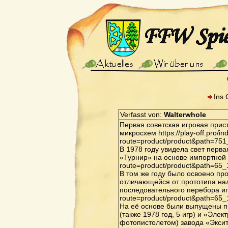
Ins 
Verfasst von:
Walterwhole
Первая советская игровая прис
микросхем https://play-off.pro/i
route=product/product&path=75
В 1978 году увидела свет перв
«Турнир» на основе импортной ИМ
route=product/product&path=65
В том же году было освоено пр
отличающейся от прототипа нал
последовательного перебора игр 
route=product/product&path=65
На её основе были выпущены п
(также 1978 год, 5 игр) и «Элек
фотопистолетом) завода «Экситон»