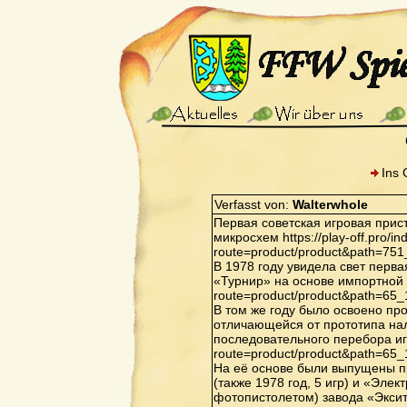
Ins 
Verfasst von:
Walterwhole
Первая советская игровая прис
микросхем https://play-off.pro/i
route=product/product&path=75
В 1978 году увидела свет перв
«Турнир» на основе импортной ИМ
route=product/product&path=65
В том же году было освоено пр
отличающейся от прототипа нал
последовательного перебора игр 
route=product/product&path=65
На её основе были выпущены п
(также 1978 год, 5 игр) и «Элек
фотопистолетом) завода «Экситон»