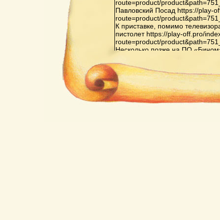
route=product/product&path=75
Павловский Посад https://play-of
route=product/product&path=75
К приставке, помимо телевизор
пистолет https://play-off.pro/ind
route=product/product&path=75
Несколько позже на ПО «Бином» в 
route=product/product&path=81
Орджоникидзе началось произв
Видеоспорт»: «Видеоспорт», «В
«Видеоспорт-3», также на основ
off.pro/index.php?route=produc
Последняя из них оснащена до
испытательных телевизионных 
второго игрока, а также схемо
элементов не только белого, но
же ИМС выводят только белые 
игр в приставке на основе ИМС 
тренировка, хоккей с гандикапом,
off.pro/index.php?
route=product/product&path=65
Кризис индустрии компьютерных
перенасыщением рынка пристав
конкуренцией со стороны персо
поколений https://play-off.pro/in
route=product/product&path=72
Важнейшей приставкой третьего