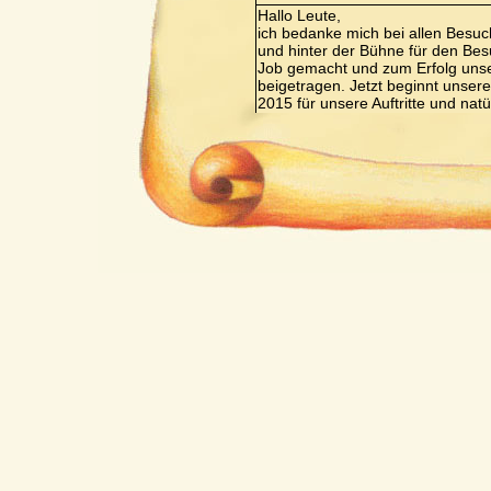
Hallo Leute,
ich bedanke mich bei allen Besuc
und hinter der Bühne für den Besu
Job gemacht und zum Erfolg uns
beigetragen. Jetzt beginnt unsere
2015 für unsere Auftritte und nat
Probenzeiten sind ja bekannt und 
Gruß
Christian Blüml
Verfasst von:
Christian Blüml
Ich wünsche allen Mitgliedern u
Weihnachtsfest und ein gutes un
Verfasst von:
Wiesner Hilde
Wir wünschen den Mitgliedern d
Frohe Weinacht und einen guten 
Jahr.
Euer Team vom Bodenschneidha
Verfasst von:
Miriam
Servus liebe Spieler und Spielerin