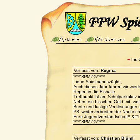
Ins 
Verfasst von:
Regina
*****SPMZG*****
Liebe Spielmannszügler,
Auch dieses Jahr fahren wir wied
Regen in die Eishalle.
Treffpunkt ist am Schulparkplatz
Nehmt ein bisschen Geld mit, wei
Bunte und lustige Verkleidungen s
PS: weiterverbreiten der Nachricht 
Eure Jugendvorstandschaft!! &#
*****SPMZG*****
Verfasst von:
Christian Blüml