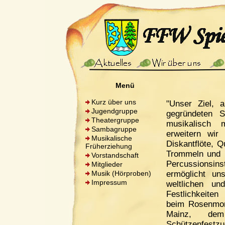
Menü
Kurz über uns
"Unser Ziel, a
Jugendgruppe
gegründeten 
Theatergruppe
musikalisch 
Sambagruppe
erweitern wir
Musikalische
Diskantflöte, Q
Früherziehung
Trommeln und 
Vorstandschaft
Percussionsin
Mitglieder
Musik (Hörproben)
ermöglicht u
Impressum
weltlichen un
Festlichkeiten 
beim Rosenmon
Mainz, dem
Schützenfest