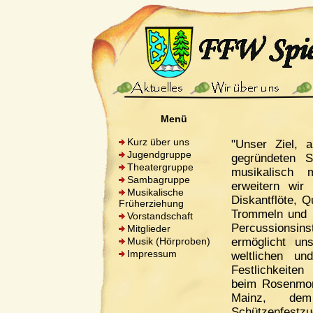
Menü
Kurz über uns
"Unser Ziel, a
Jugendgruppe
gegründeten 
Theatergruppe
musikalisch 
Sambagruppe
erweitern wir
Musikalische
Diskantflöte, Q
Früherziehung
Trommeln und 
Vorstandschaft
Percussionsin
Mitglieder
Musik (Hörproben)
ermöglicht u
Impressum
weltlichen un
Festlichkeiten 
beim Rosenmon
Mainz, dem
Schützenfest