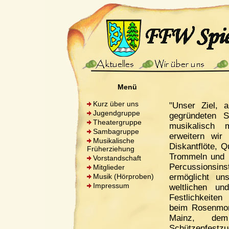
Menü
Kurz über uns
"Unser Ziel, a
Jugendgruppe
gegründeten 
Theatergruppe
musikalisch 
Sambagruppe
erweitern wir
Musikalische
Diskantflöte, Q
Früherziehung
Trommeln und 
Vorstandschaft
Percussionsin
Mitglieder
Musik (Hörproben)
ermöglicht u
Impressum
weltlichen un
Festlichkeiten 
beim Rosenmon
Mainz, dem
Schützenfest