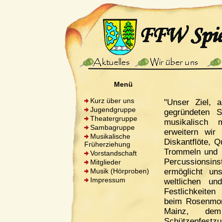
Menü
Kurz über uns
"Unser Ziel, a
Jugendgruppe
gegründeten 
Theatergruppe
musikalisch 
Sambagruppe
erweitern wir
Musikalische
Diskantflöte, Q
Früherziehung
Trommeln und 
Vorstandschaft
Percussionsin
Mitglieder
Musik (Hörproben)
ermöglicht u
Impressum
weltlichen un
Festlichkeiten 
beim Rosenmon
Mainz, dem
Schützenfest