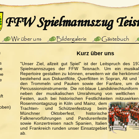
ü
Kurz über uns
s
"Unser Ziel, allzeit gut Spiel" ist der Leitspruch des 1
pe
Spielmannszuges der FFW Teisnach. Um ein musikal
Repertoire gestalten zu können, erweitern wir die herkömm
pe
bestehend aus Diskantflöte, Querflöten in Sopran, Alt und 
e
den Trommeln und Pauken sowie der Fanfare, um de
Percussionsinstrumente. Die rot-blaue Landsknechtuniform
neben der musikalischen Umrahmung von weltlichen u
ft
Festen, auch bei historischen Festlichkeiten mitzuwirken
Rosenmontagszug in Köln und Mainz, dem
oben)
Trachten- und Schützenfestzug beim
Münchner Oktoberfest, historische
Falknervorführungen und Pandurenfeste
sowie Konzertreisen nach Spanien, Italien
und Frankreich runden unser Einsatzgebiet
ab.