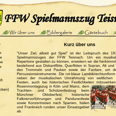
ü
Kurz über uns
s
"Unser Ziel, allzeit gut Spiel" ist der Leitspruch des 1
pe
Spielmannszuges der FFW Teisnach. Um ein musikal
Repertoire gestalten zu können, erweitern wir die herkömm
pe
bestehend aus Diskantflöte, Querflöten in Sopran, Alt und 
e
den Trommeln und Pauken sowie der Fanfare, um de
Percussionsinstrumente. Die rot-blaue Landsknechtuniform
neben der musikalischen Umrahmung von weltlichen u
ft
Festen, auch bei historischen Festlichkeiten mitzuwirken
Rosenmontagszug in Köln und Mainz, dem
oben)
Trachten- und Schützenfestzug beim
Münchner Oktoberfest, historische
Falknervorführungen und Pandurenfeste
sowie Konzertreisen nach Spanien, Italien
und Frankreich runden unser Einsatzgebiet
ab.