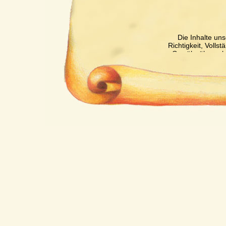
Die Inhalte uns
Richtigkeit, Volls
Gewähr übernehm
für eigene In
verantwortlich. 
nicht verpflichte
überwachen oder 
Tätigkeit hinwe
Nutzung von Infor
unberührt. Eine di
Kenntnis einer ko
entsprechenden 
Unser Angebot 
Inhalte wir kein
Inhalte auch k
Seiten ist 
verantwortlich. 
auf mögliche Rec
Zeitpunkt der 
Kontrolle der verl
Rechtsve