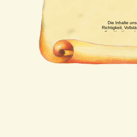
Die Inhalte uns
Richtigkeit, Volls
Gewähr übernehm
für eigene In
verantwortlich. 
nicht verpflichte
überwachen oder 
Tätigkeit hinwe
Nutzung von Infor
unberührt. Eine di
Kenntnis einer ko
entsprechenden 
Unser Angebot 
Inhalte wir kein
Inhalte auch k
Seiten ist 
verantwortlich. 
auf mögliche Rec
Zeitpunkt der 
Kontrolle der verl
Rechtsve