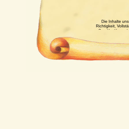
Die Inhalte uns
Richtigkeit, Volls
Gewähr übernehm
für eigene In
verantwortlich. 
nicht verpflichte
überwachen oder 
Tätigkeit hinwe
Nutzung von Infor
unberührt. Eine di
Kenntnis einer ko
entsprechenden 
Unser Angebot 
Inhalte wir kein
Inhalte auch k
Seiten ist 
verantwortlich. 
auf mögliche Rec
Zeitpunkt der 
Kontrolle der verl
Rechtsve