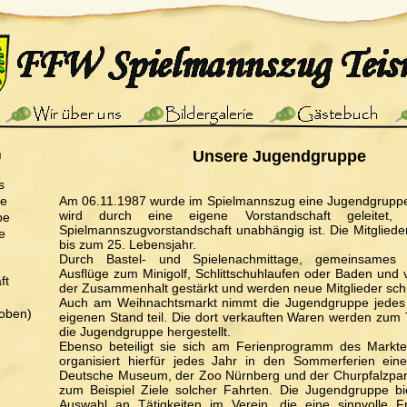
ü
Unsere Jugendgruppe
s
pe
Am 06.11.1987 wurde im Spielmannszug eine Jugendgruppe
wird durch eine eigene Vorstandschaft geleitet
pe
Spielmannszugvorstandschaft unabhängig ist. Die Mitglieder
e
bis zum 25. Lebensjahr.
Durch Bastel- und Spielenachmittage, gemeinsames Sc
Ausflüge zum Minigolf, Schlittschuhlaufen oder Baden und 
ft
der Zusammenhalt gestärkt und werden neue Mitglieder schne
Auch am Weihnachtsmarkt nimmt die Jugendgruppe jedes 
oben)
eigenen Stand teil. Die dort verkauften Waren werden zum T
die Jugendgruppe hergestellt.
Ebenso beteiligt sie sich am Ferienprogramm des Markt
organisiert hierfür jedes Jahr in den Sommerferien ein
Deutsche Museum, der Zoo Nürnberg und der Churpfalzpark
zum Beispiel Ziele solcher Fahrten. Die Jugendgruppe bi
Auswahl an Tätigkeiten im Verein, die eine sinnvolle Fre