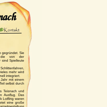
 gegründet. Sie
, die von der
 sind Spielleute
hlittenfahren,
vieles mehr wird
ll integriert.
Jahr mit einem
eil selbst durch
es Teisnach und
en Ausflug. Das
 Loifling waren
etet eine große
izeitgestaltung