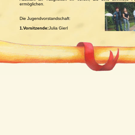
ermöglichen.
Die Jugendvorstandschaft:
1.Vorsitzende:
Julia Gierl
2.Vorsitzende:
Bianca Pinzl
Schriftführerin:
Elena Scheßl
Kassiererin:
Julia Kramheller
Beisitzer:
Alina Wittenzellner, Miriam Kopp, Fabian Blüml, Jul