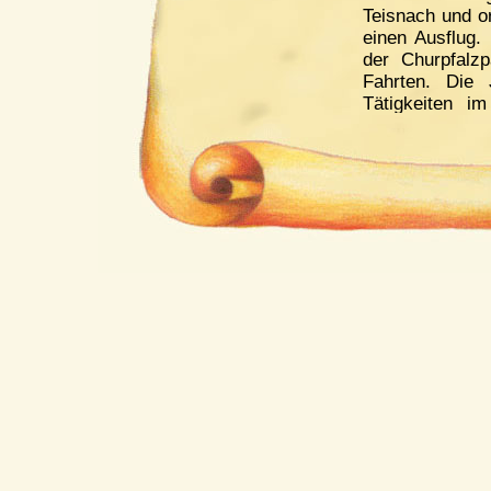
Teisnach und or
einen Ausflug
der Churpfalzp
Fahrten. Die 
Tätigkeiten im
ermöglichen.
Die Jugendvors
1.Vorsitzende:
2.Vorsitzende:
Schriftführerin
Kassiererin:
Ju
Beisitzer:
Alina
Peischl