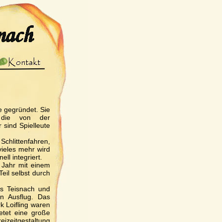
 gegründet. Sie
, die von der
 sind Spielleute
hlittenfahren,
vieles mehr wird
ll integriert.
Jahr mit einem
eil selbst durch
es Teisnach und
en Ausflug. Das
 Loifling waren
etet eine große
izeitgestaltung