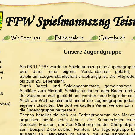
ü
Unsere Jugendgruppe
s
pe
Am 06.11.1987 wurde im Spielmannszug eine Jugendgruppe
wird durch eine eigene Vorstandschaft geleitet
pe
Spielmannszugvorstandschaft unabhängig ist. Die Mitglieder
e
bis zum 25. Lebensjahr.
Durch Bastel- und Spielenachmittage, gemeinsames Sc
Ausflüge zum Minigolf, Schlittschuhlaufen oder Baden und 
ft
der Zusammenhalt gestärkt und werden neue Mitglieder schne
Auch am Weihnachtsmarkt nimmt die Jugendgruppe jedes 
oben)
eigenen Stand teil. Die dort verkauften Waren werden zum T
die Jugendgruppe hergestellt.
Ebenso beteiligt sie sich am Ferienprogramm des Markt
organisiert hierfür jedes Jahr in den Sommerferien ein
Deutsche Museum, der Zoo Nürnberg und der Churpfalzpark
zum Beispiel Ziele solcher Fahrten. Die Jugendgruppe bi
Auswahl an Tätigkeiten im Verein, die eine sinnvolle Fre