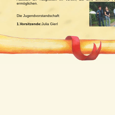
ermöglichen.
Die Jugendvorstandschaft:
1.Vorsitzende:
Julia Gierl
2.Vorsitzende:
Bianca Pinzl
Schriftführerin:
Elena Scheßl
Kassiererin:
Julia Kramheller
Beisitzer:
Alina Wittenzellner, Miriam Kopp, Fabian Blüml, Jul