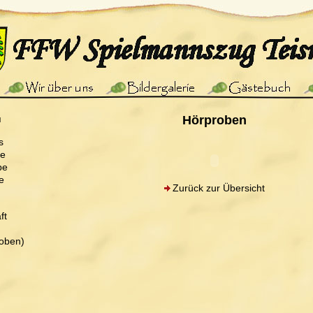
ü
Hörproben
s
pe
pe
e
Zurück zur Übersicht
ft
oben)