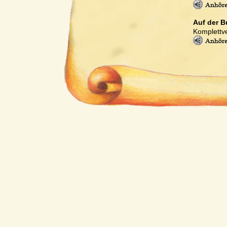
Auf der B
Komplettve
Drummy
Komplettve
Brasilia
Komplettve
Ponta Gr
Komplettve
Sir Lancel
Komplettve
Sir Lancel
Komplettve