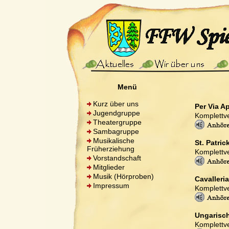
Menü
Kurz über uns
Per Via A
Jugendgruppe
Komplettve
Theatergruppe
Sambagruppe
Musikalische
St. Patric
Früherziehung
Komplettve
Vorstandschaft
Mitglieder
Musik (Hörproben)
Cavalleri
Impressum
Komplettve
Ungarisch
Komplettve