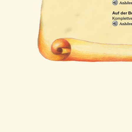
Auf der B
Komplettve
Drummy
Komplettve
Brasilia
Komplettve
Ponta Gr
Komplettve
Sir Lancel
Komplettve
Sir Lancel
Komplettve