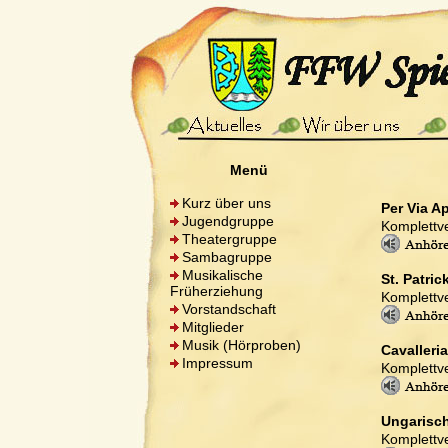
Menü
Kurz über uns
Per Via A
Jugendgruppe
Komplettve
Theatergruppe
Sambagruppe
Musikalische
St. Patric
Früherziehung
Komplettve
Vorstandschaft
Mitglieder
Musik (Hörproben)
Cavalleri
Impressum
Komplettve
Ungarisch
Komplettve