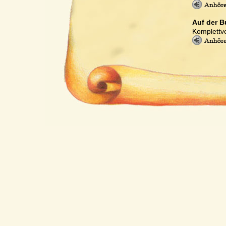
Auf der B
Komplettve
Drummy
Komplettve
Brasilia
Komplettve
Ponta Gr
Komplettve
Sir Lancel
Komplettve
Sir Lancel
Komplettve