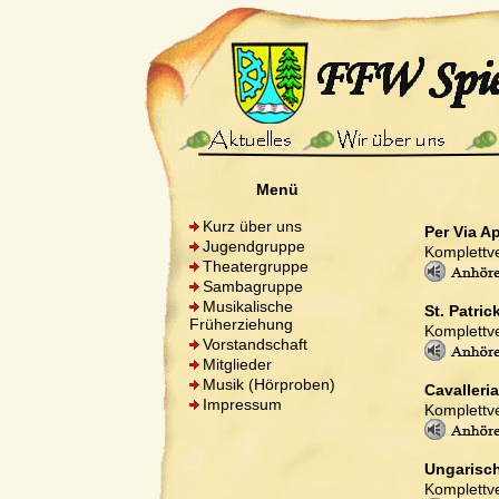
Menü
Kurz über uns
Per Via A
Jugendgruppe
Komplettve
Theatergruppe
Sambagruppe
Musikalische
St. Patric
Früherziehung
Komplettve
Vorstandschaft
Mitglieder
Musik (Hörproben)
Cavalleri
Impressum
Komplettve
Ungarisch
Komplettve