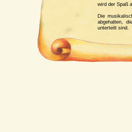
wird der Spaß a
Die musikalisc
abgehalten, di
unterteilt sind.
Auch das Erle
angeboten.
Neben den Üb
allerhand.
So werden z.B
mitgestaltet,
organisiert, un
nach Deggendo
Etwa alle zwei 
eines Konzerts 
Um das alles 
unsere Ausbil
Bereich musika