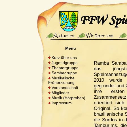
Menü
Kurz über uns
Jugendgruppe
Ramba Samba 
Theatergruppe
das jüng
Sambagruppe
Spielmannszug
Musikalische
2010 wurde 
Früherziehung
gegründet und 2
Vorstandschaft
ihre ersten
Mitglieder
Zusammensetz
Musik (Hörproben)
orientiert sich
Impressum
Original. So k
brasilianische
die Surdos in 
Tamburims, die