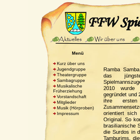
Menü
Kurz über uns
Jugendgruppe
Ramba Samba 
Theatergruppe
das jüng
Sambagruppe
Spielmannszug
Musikalische
2010 wurde 
Früherziehung
gegründet und 2
Vorstandschaft
ihre ersten
Mitglieder
Zusammensetz
Musik (Hörproben)
orientiert sich
Impressum
Original. So k
brasilianische
die Surdos in 
Tamburims, die