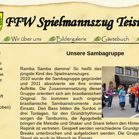
ü
Unsere Sambagruppe
s
pe
Ramba Samba damma! So heißt das
jüngste Kind des Spielmannszuges.
pe
2010 wurde die Sambagruppe gegründet
e
und 2011 absolvierte sie ihre ersten
Auftritte. Die Zusammensetzung dieser
Gruppe orientiert sich am brasilianischen
ft
Original. So kommen auch original
brasilianische Sambainstrumente zum
oben)
Einsatz. Den Bass bilden die Surdos in
drei Tonlagen, für den Grundrhythmus
sorgen die Tamburims, die Agogobells
bringen die Melodie und Shaker und Snare liefern den Hinte
Repinik ist vertreten. Gespielt werden verschiedene Grundg
Breaks unterbrochen und aufgelockert werden. Die Grupp
Stand als auch im Marsch im Einsatz.