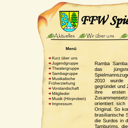
Menü
Kurz über uns
Jugendgruppe
Ramba Samba 
Theatergruppe
das jüng
Sambagruppe
Spielmannszug
Musikalische
2010 wurde 
Früherziehung
gegründet und 2
Vorstandschaft
ihre ersten
Mitglieder
Zusammensetz
Musik (Hörproben)
orientiert sich
Impressum
Original. So k
brasilianische
die Surdos in 
Tamburims, die