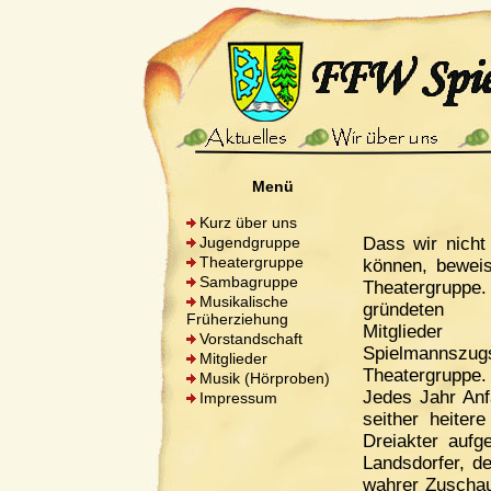
Menü
Kurz über uns
Jugendgruppe
Dass wir nich
Theatergruppe
können, beweist
Sambagruppe
Theatergrupp
Musikalische
gründeten th
Früherziehung
Mitglied
Vorstandschaft
Spielman
Mitglieder
Theatergruppe.
Musik (Hörproben)
Jedes Jahr An
Impressum
seither heiter
Dreiakter aufg
Landsdorfer, d
wahrer Zuschau