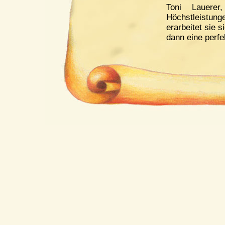
Toni Lauerer
Höchstleistun
erarbeitet sie 
dann eine perfe
Auch kommen
Spielmannszug
Mehrzweckhalle
Lassen Sie es s
und Bier ein äu