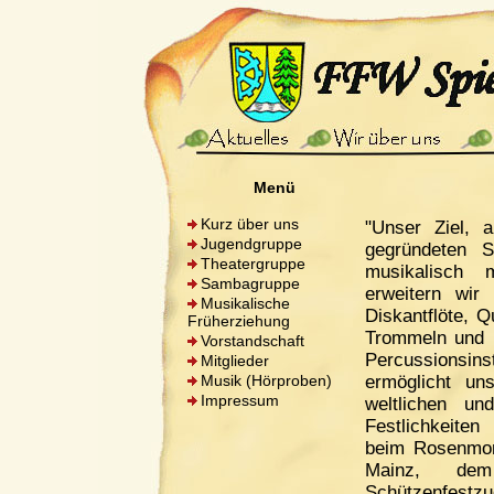
Menü
Kurz über uns
"Unser Ziel, a
Jugendgruppe
gegründeten 
Theatergruppe
musikalisch 
Sambagruppe
erweitern wir
Musikalische
Diskantflöte, Q
Früherziehung
Trommeln und 
Vorstandschaft
Percussionsin
Mitglieder
Musik (Hörproben)
ermöglicht u
Impressum
weltlichen un
Festlichkeiten 
beim Rosenmon
Mainz, dem
Schützenfest