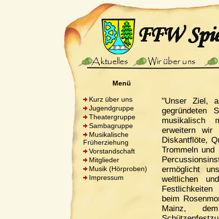
Menü
Kurz über uns
"Unser Ziel, a
Jugendgruppe
gegründeten 
Theatergruppe
musikalisch 
Sambagruppe
erweitern wir
Musikalische
Diskantflöte, Q
Früherziehung
Trommeln und 
Vorstandschaft
Percussionsin
Mitglieder
Musik (Hörproben)
ermöglicht u
Impressum
weltlichen un
Festlichkeiten 
beim Rosenmon
Mainz, dem
Schützenfest