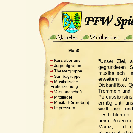
Menü
Kurz über uns
"Unser Ziel, a
Jugendgruppe
gegründeten 
Theatergruppe
musikalisch 
Sambagruppe
erweitern wir
Musikalische
Diskantflöte, Q
Früherziehung
Trommeln und 
Vorstandschaft
Percussionsin
Mitglieder
Musik (Hörproben)
ermöglicht u
Impressum
weltlichen un
Festlichkeiten 
beim Rosenmon
Mainz, dem
Schützenfest