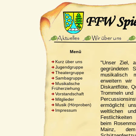
Menü
Kurz über uns
"Unser Ziel, a
Jugendgruppe
gegründeten 
Theatergruppe
musikalisch 
Sambagruppe
erweitern wir
Musikalische
Diskantflöte, Q
Früherziehung
Trommeln und 
Vorstandschaft
Percussionsin
Mitglieder
Musik (Hörproben)
ermöglicht u
Impressum
weltlichen un
Festlichkeiten 
beim Rosenmon
Mainz, dem
Schützenfest