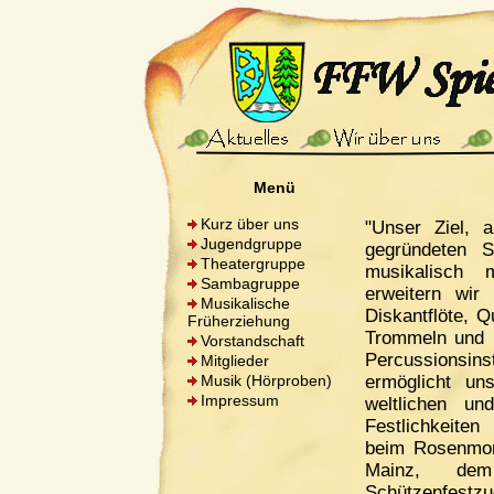
Menü
Kurz über uns
"Unser Ziel, a
Jugendgruppe
gegründeten 
Theatergruppe
musikalisch 
Sambagruppe
erweitern wir
Musikalische
Diskantflöte, Q
Früherziehung
Trommeln und 
Vorstandschaft
Percussionsin
Mitglieder
Musik (Hörproben)
ermöglicht u
Impressum
weltlichen un
Festlichkeiten 
beim Rosenmon
Mainz, dem
Schützenfest