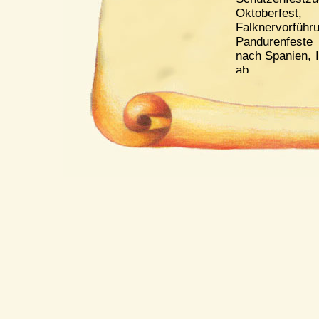
Oktoberfes
Falknervo
Pandurenfeste
nach Spanien, I
ab.