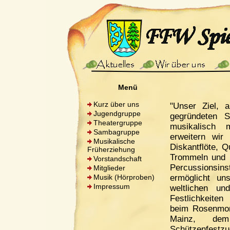
Menü
Kurz über uns
"Unser Ziel, a
Jugendgruppe
gegründeten 
Theatergruppe
musikalisch 
Sambagruppe
erweitern wir
Musikalische
Diskantflöte, Q
Früherziehung
Trommeln und 
Vorstandschaft
Percussionsin
Mitglieder
Musik (Hörproben)
ermöglicht u
Impressum
weltlichen un
Festlichkeiten 
beim Rosenmon
Mainz, dem
Schützenfest